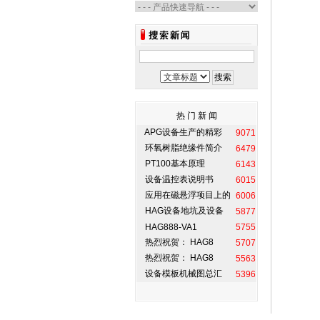
热 门 新 闻
APG设备生产的精彩
9071
环氧树脂绝缘件简介
6479
PT100基本原理
6143
设备温控表说明书
6015
应用在磁悬浮项目上的
6006
HAG设备地坑及设备
5877
HAG888-VA1
5755
热烈祝贺： HAG8
5707
热烈祝贺： HAG8
5563
设备模板机械图总汇
5396