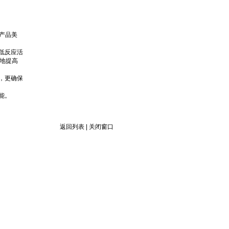
产品美
低反应活
地提高
，更确保
能。
返回列表
|
关闭窗口